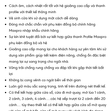
Cách âm, cách nhiệt rất tốt với hệ gioăng cao cấp và thanh
profile với thiết kế thông minh
Vệ sinh cửa khi sử dụng một cách dễ dàng.
Đóng mở chắc chắn với phụ kiện đồng bộ chính hãng
Maxpro nhập khẩu chính hãng
Sự kín khít tuyệt đối bởi sự kết hợp giữa thanh Profile Maxpro
phụ kiện đồng bộ và hệ
Gioăng cao cấp mang lại cho khách hàng sự yên tâm khi sử
dụng sản phẩm giúp tiết kiệm điện năng, chống ồn đặc biệt
mang lại sự sang trọng cho ngôi nhà.
Vững trãi chống rung chống va đập tốt khi gặp thời tiết bất
lợi
Không bị cong vênh co ngót bền về thời gian
Luôn giữ màu sắc sang trọng, tinh tế trên đường nét thiết kế.
Có thể kết hợp giữa cửa sổ, cửa đi mở quay, mở lùa 1 cánh,
2 cánh, 3 cánh, 4 cánh…..các hệ xếp trượt từ 2 cánh đến 20
cánh…. tùy theo thiết kế có thể kết hợp giữa cửa sổ mở quay
với cửa sổ mở hất, cửa sổ mở quay với vách kính đa dạng