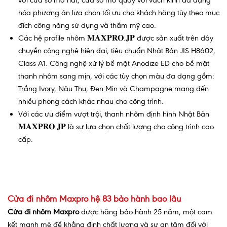
hóa phương án lựa chọn tối ưu cho khách hàng tùy theo mục
đích công năng sử dụng và thẩm mỹ cao.
Các hệ profile nhôm 𝐌𝐀𝐗𝐏𝐑𝐎.𝐉𝐏 được sản xuất trên dây
chuyền công nghệ hiện đại, tiêu chuẩn Nhật Bản JIS H8602,
Class A1. Công nghệ xử lý bề mặt Anodize ED cho bề mặt
thanh nhôm sang mịn, với các tùy chọn màu đa dạng gồm:
Trắng Ivory, Nâu Thu, Đen Mịn và Champagne mang đến
nhiều phong cách khác nhau cho công trình.
Với các ưu điểm vượt trội, thanh nhôm định hình Nhật Bản
𝐌𝐀𝐗𝐏𝐑𝐎.𝐉𝐏 là sự lựa chọn chất lượng cho công trình cao
cấp.
Cửa đi nhôm Maxpro hệ 83 bảo hành bao lâu
Cửa đi nhôm Maxpro
được hãng bảo hành 25 năm, một cam
kết mạnh mẽ để khẳng định chất lượng và sự an tâm đối với