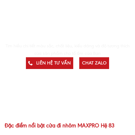
Tìm Hiểu Chi Tiết Về Sản Phẩm & Xem Mẫu Thực Tế
Tìm hiểu chi tiết màu sắc, chất liệu, kiểu dáng và độ tương thích
của sản phẩm cho tổ ấm của Bạn
LIÊN HỆ TƯ VẤN
CHAT ZALO
Đặc điểm nổi bật cửa đi nhôm MAXPRO Hệ 83