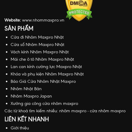
Website:
www.nhommaxpro.vn
SẢN PHẨM
Cửa đi Nhôm Maxpro Nhật
Cửa sổ Nhôm Maxpro Nhật
Vách kính Nhôm Maxpro Nhật
Mái che ô tô Nhôm Maxpro Nhật
Lan can kính cường lực Maxpro Nhật
Khóa và phụ kiện Nhôm Maxpro Nhật
Báo Giá Cửa Nhôm Nhật Maxpro
Nhôm Nhật Bản
Nhôm Maxpro Japan
Xưởng gia công cửa nhôm maxpro
Các từ khoá tìm kiếm nhiều:
nhôm maxpro
-
cửa nhôm maxpro
LIÊN KẾT NHANH
Giới thiệu