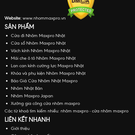
Website:
www.nhommaxpro.vn
SẢN PHẨM
Cửa đi Nhôm Maxpro Nhật
Cửa sổ Nhôm Maxpro Nhật
Vách kính Nhôm Maxpro Nhật
Mái che ô tô Nhôm Maxpro Nhật
Lan can kính cường lực Maxpro Nhật
Khóa và phụ kiện Nhôm Maxpro Nhật
Báo Giá Cửa Nhôm Nhật Maxpro
Nhôm Nhật Bản
Nhôm Maxpro Japan
Xưởng gia công cửa nhôm maxpro
Các từ khoá tìm kiếm nhiều:
nhôm maxpro
-
cửa nhôm maxpro
LIÊN KẾT NHANH
Giới thiệu