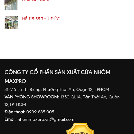
HỆ 115 55 THỦ ĐỨC
CÔNG TY CỔ PHẦN SẢN XUẤT CỬA NHÔM
MAXPRO
312/6 Lê Thị Riêng, Phường Thới An, Quận 12, TPHCM
VĂN PHÒNG SHOWROOM:
1350 QL1A, Tân Thới An, Quận
12,TP. HCM
Điện thoại:
0939 885 005
Email:
nhommaxpro.vn@gmail.com